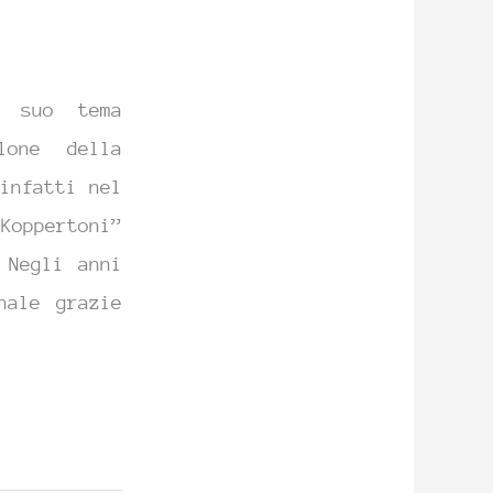
l suo tema
lone della
infatti nel
Koppertoni”
 Negli anni
nale grazie
]