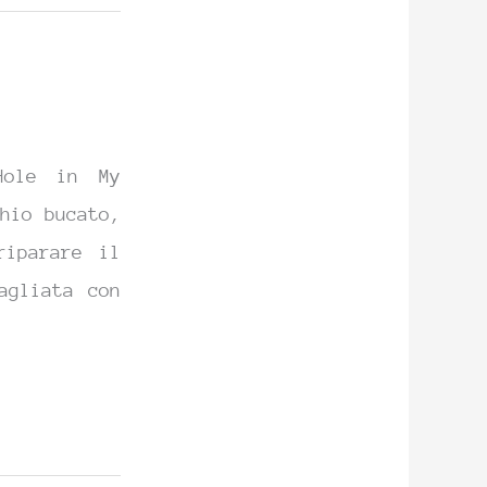
Hole in My
hio bucato,
riparare il
agliata con