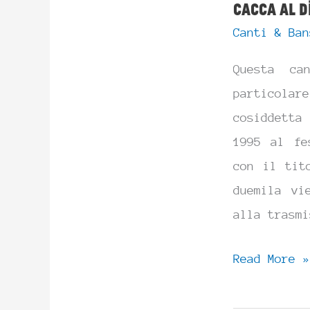
Cacca al d
Canti & Ban
Questa ca
particola
cosiddetta
1995 al fe
con il tit
duemila vi
alla trasmi
Cacca
Read More »
al
diavolo