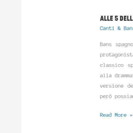
Alle 5 del
Canti & Ban
Bans spagn
protagoni
classico s
alla dramma
versione d
però possia
Alle
Read More »
5