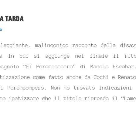
la tarda
s
oleggiante, malinconico racconto della disav
sta in cui si aggiunge nel finale il rito
pagnolo “El Porompompero” di Manolo Escobar
tizzazione come fatto anche da Cochi e Renat
el Porompompero. Non ho trovato indicazioni 
mo ipotizzare che il titolo riprenda il “Lam