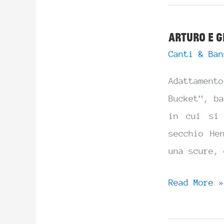
della
tarda
Arturo e G
Canti & Ban
Adattamen
Bucket“, b
in cui si 
secchio He
una scure, 
Arturo
Read More »
e
Geltrude