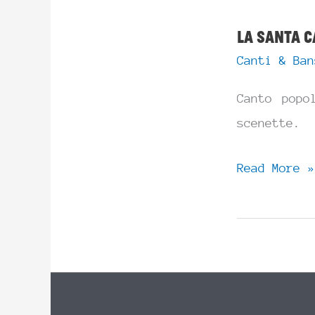
/
La santa C
There’s
Canti & Ban
a
Hole
Canto popo
in
scenette.
My
Bucket
La
Read More »
santa
Caterina