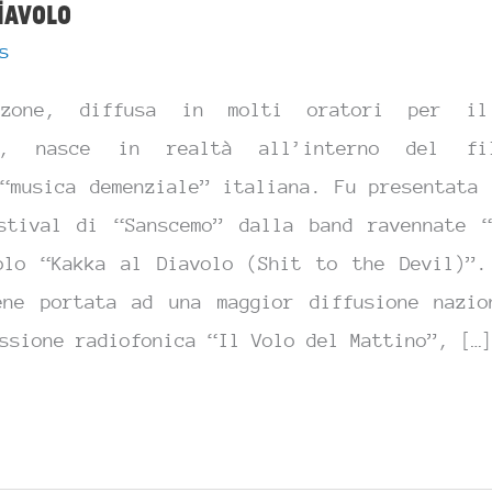
iavolo
s
nzone, diffusa in molti oratori per i
re, nasce in realtà all’interno del fi
 “musica demenziale” italiana. Fu presentata 
stival di “Sanscemo” dalla band ravennate “
olo “Kakka al Diavolo (Shit to the Devil)”.
ene portata ad una maggior diffusione nazio
ssione radiofonica “Il Volo del Mattino”, […