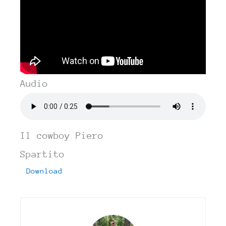
Audio
Il cowboy Piero
Spartito
Download