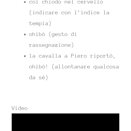
col chiodo nel cervello
(indicare con l’indice la
tempia)
ohibò (gesto di
rassegnazione)
la cavalla a Piero riportò,
ohibò! (allontanare qualcosa
da sé)
Video