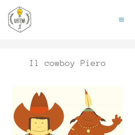
Vai
al
contenuto
Il cowboy Piero