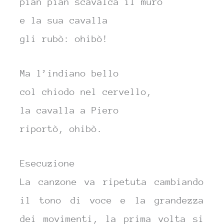
pian pian scavalca il muro
e la sua cavalla
gli ru
bò: ohi
bò!
Ma l’indiano bello
col chiodo nel cervello,
la cavalla a Piero
ripor
tò, ohi
bò.
Esecuzione
La canzone va ripetuta cambiando
il tono di voce e la grandezza
dei movimenti, la prima volta si