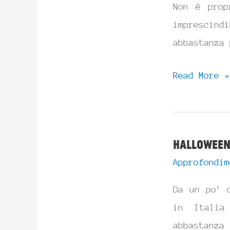
Non è prop
imprescin
abbastanza
La
Read More »
filastrocca
è
una
Halloween
cosa
Approfondim
seria
Da un po’ 
in Italia
abbastanza