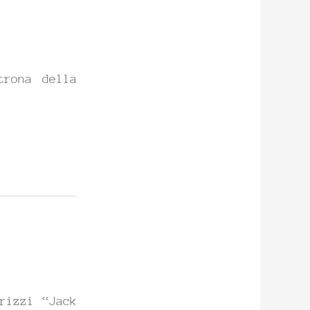
trona della
.
rizzi “Jack