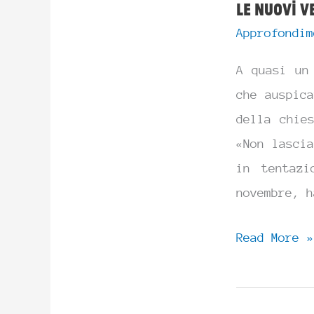
Le nuovi v
Approfondim
A quasi un
che auspic
della chie
«Non lasci
in tentazi
novembre, h
Le
Read More »
nuovi
versioni
del