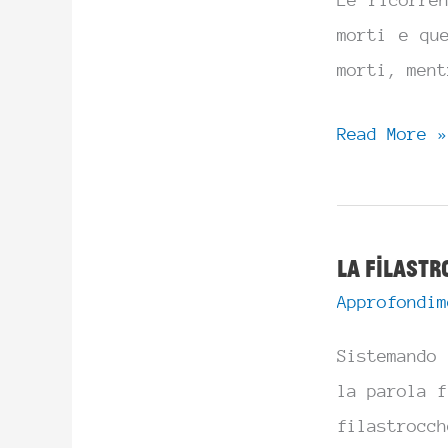
Le ricorre
morti e qu
morti, ment
Santi
Read More »
&
Defunti,
la
La filastr
festa
Approfondim
e
la
Sistemando 
commemorazi
la parola f
in
filastrocc
breve