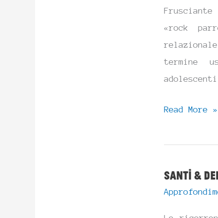
Frusciante
«rock par
relazional
termine u
adolescenti
Jack
Read More »
Frusciante
è
entrato
Santi & De
nel
Approfondim
gruppo