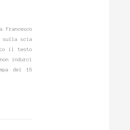
a Francesco
 sulla scia
to il testo
non indurci
ampa del 15