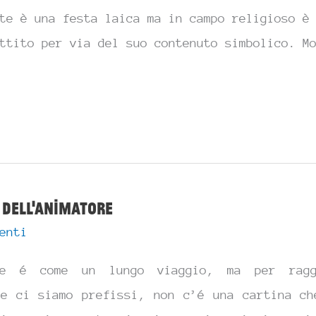
te è una festa laica ma in campo religioso è
ttito per via del suo contenuto simbolico. M
 dell’animatore
enti
one é come un lungo viaggio, ma per ragg
he ci siamo prefissi, non c’é una cartina ch