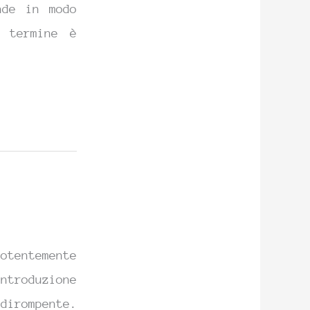
nde in modo
 termine è
otentemente
troduzione
dirompente.