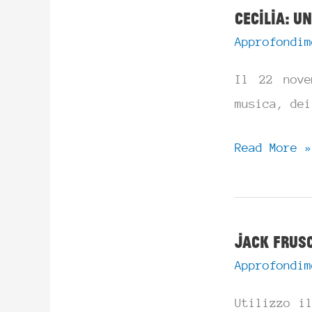
Cecilia: u
Gloria
Approfondim
e
del
Il 22 nove
Padre
musica, dei
Nostro
Cecilia:
Read More »
una
santa
tra
Jack Frusc
storia
Approfondim
e
leggenda
Utilizzo i