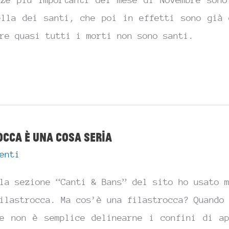
nze più importanti del mese di Novembre sono
ella dei santi, che poi in effetti sono già 
re quasi tutti i morti non sono santi.
occa è una cosa seria
enti
la sezione “Canti & Bans” del sito ho usato 
one
ilastrocca. Ma cos’è una filastrocca? Quando
he non è semplice delinearne i confini di ap