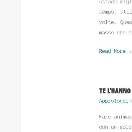
strada mig
tempo, uti
volte. Que
masse che s
La
Read More »
patente
dell’animat
Te l’hanno
Approfondim
Fare anima
con un solo