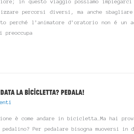
liore; in questo viaggio possiamo impiegarci
lizzare percorsi diversi, ma anche sbagliare
sto perché l’animatore d’oratorio non é un a
i preoccupa
ore
 data la bicicletta? Pedala!
enti
zione è come andare in bicicletta…Ma hai prov
 pedalino? Per pedalare bisogna muoversi in 