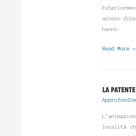
Esteriormen
acceso diba
hanno
Halloween
Read More »
in
oratorio?
La patente
Approfondim
L’animazi
località c