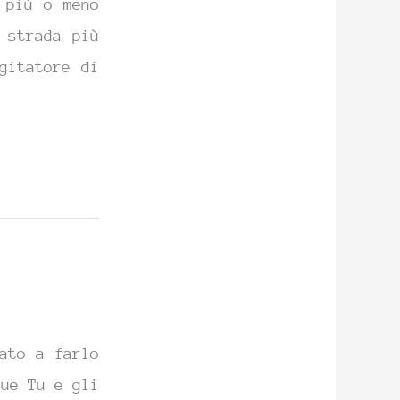
 più o meno
 strada più
gitatore di
ato a farlo
due Tu e gli