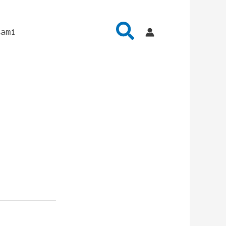
Cerca
tami