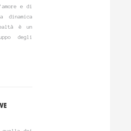
’amore e di
a dinamica
realtà è un
uppo degli
eve