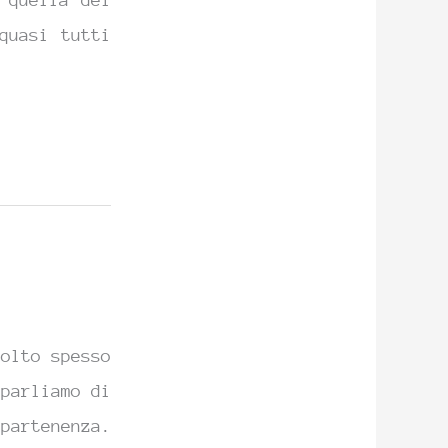
 quella dei
quasi tutti
molto spesso
 parliamo di
partenenza.