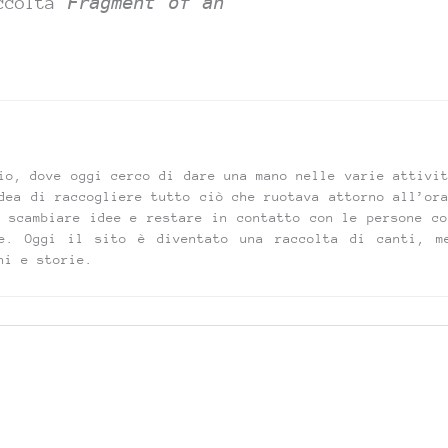
ccolta
Fragment of an
io, dove oggi cerco di dare una mano nelle varie attivi
dea di raccogliere tutto ciò che ruotava attorno all’or
 scambiare idee e restare in contatto con le persone co
e. Oggi il sito è diventato una raccolta di canti, m
ni e storie.