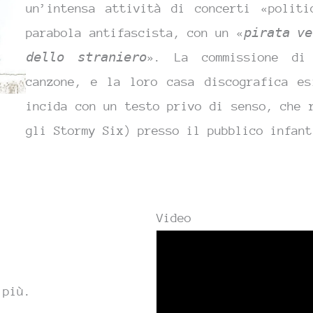
un’intensa attività di concerti «politi
parabola antifascista, con un «
pirata ve
dello straniero
». La commissione di
canzone, e la loro casa discografica es
incida con un testo privo di senso, che 
gli Stormy Six) presso il pubblico infant
Video
è
più.