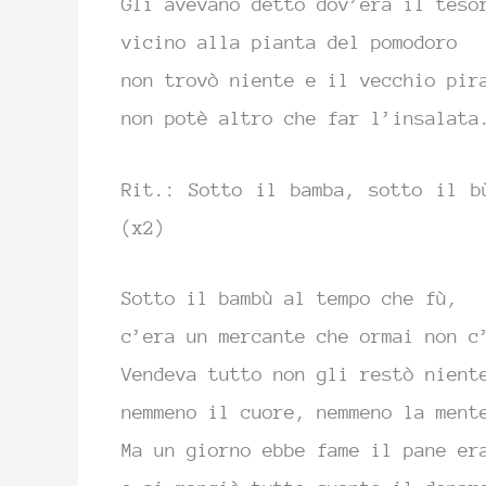
Gli avevano detto dov’era il te
so
vicino alla
pianta
del pomo
doro
non trovò niente e il vecchio pi
r
non potè
altro che far l’insa
lata
Rit.:
Sotto il
bamba, sotto il
b
(x2)
Sotto il bambù al tempo che fù,
c’era un mercante che ormai non c
Vendeva tutto non gli restò nient
nemmeno il cuore, nemmeno la ment
Ma un giorno ebbe fame il pane er