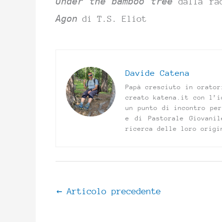
Under the bamboo tree
dalla ra
Agon
di T.S. Eliot
Davide Catena
Papà cresciuto in orator
creato katena.it con l’i
un punto di incontro per
e di Pastorale Giovanil
ricerca delle loro origi
←
Articolo precedente