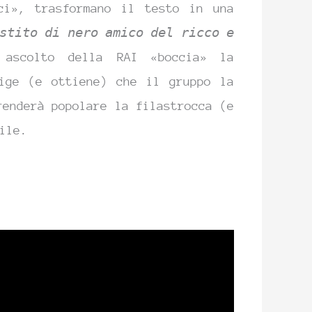
ci», trasformano il testo in una
stito di nero amico del ricco e
 ascolto della RAI «boccia» la
ige (e ottiene) che il gruppo la
renderà popolare la filastrocca (e
ile.