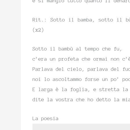
e si mangiò tutto quanto il denar
Rit.: Sotto il bamba, sotto il b
(x2)
Sotto il bambù al tempo che fu,
c’era un profeta che ormai non c’
Parlava del cielo, parlava del fu
noi lo ascoltammo forse un po’ po
E larga è la foglia, e stretta la
dite la vostra che ho detto la mi
La poesia