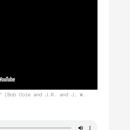
” (Bob Cole and J.R. and J. W.