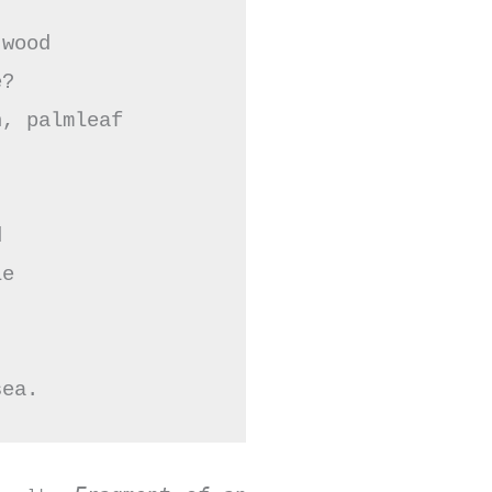
wood

?

, palmleaf



e

sea.