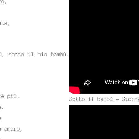
ro,
ata,
.
ù, sotto il
mio bam
bù.
’è più.
Sotto il bambù – Storm
e,
e
a amaro,