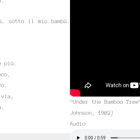
o.
ù, sotto il mio bambù.
è più.
oco,
co.
 via,
“Under the Bamboo Tree
a.
Johnson, 1902)
Audio