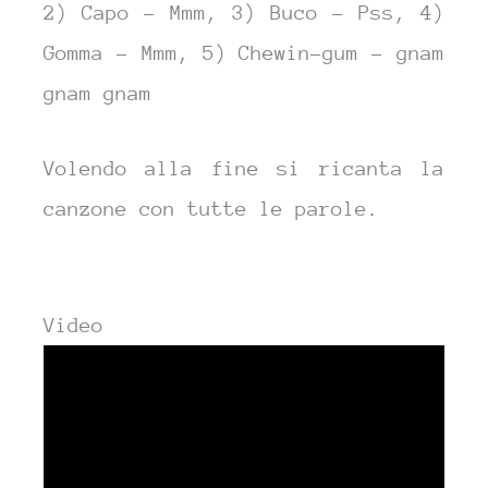
2) Capo – Mmm, 3) Buco – Pss, 4)
Gomma – Mmm, 5) Chewin-gum – gnam
gnam gnam
Volendo alla fine si ricanta la
canzone con tutte le parole.
Video