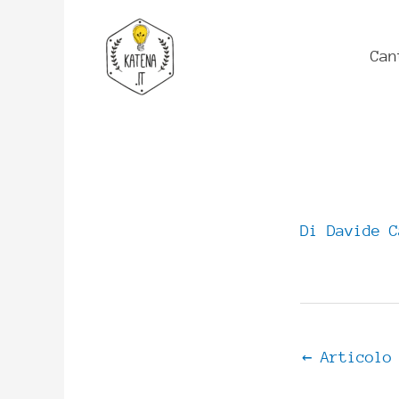
Vai
al
Can
contenuto
Di
Davide 
←
Articolo 