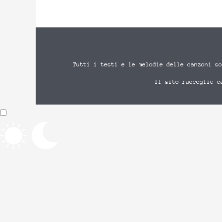
Tutti i testi e le melodie delle canzoni so
Il sito raccoglie c