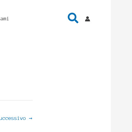
Cerca
tami
successivo
→