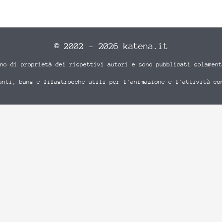
© 2002 - 2026 katena.it
no di proprietà dei rispettivi autori e sono pubblicati solament
anti, bans e filastrocche utili per l'animazione e l'attività co