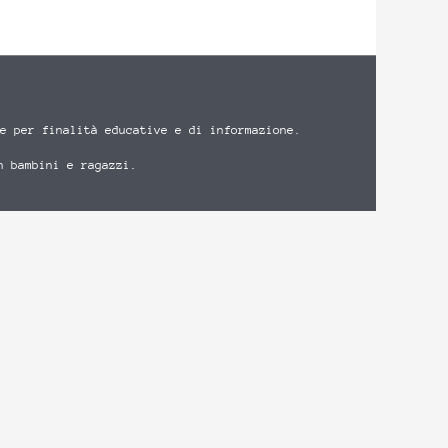
e per finalità educative e di informazione.
n bambini e ragazzi.