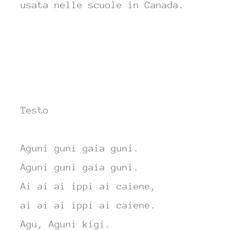
usata nelle scuole in Canada.
Testo
A
guni guni gaia
guni.
A
guni guni gaia
guni.
Ai ai ai ippi
ai caiene,
ai ai ai ippi
ai caiene.
A
gu, Aguni
ki
gi.