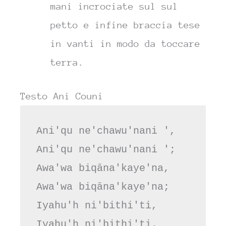
mani incrociate sul sul
petto e infine braccia tese
in vanti in modo da toccare
terra.
Testo Ani Couni
Ani'qu ne'chawu'nani ', 
Ani'qu ne'chawu'nani ';
Awa'wa biqāna'kaye'na,
Awa'wa biqāna'kaye'na; 
Iyahu'h ni'bithi'ti, 
Iyahu'h ni'bithi'ti.