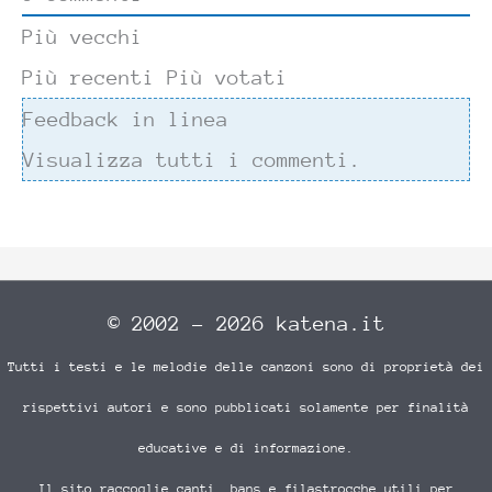
Più vecchi
Più recenti
Più votati
Feedback in linea
Visualizza tutti i commenti.
© 2002 - 2026 katena.it
Tutti i testi e le melodie delle canzoni sono di proprietà dei
rispettivi autori e sono pubblicati solamente per finalità
educative e di informazione.
Il sito raccoglie canti, bans e filastrocche utili per