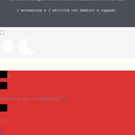
l'animazione e l'attività con bambini e ragazzi.
0
Lascia un commento!
x
(
)
x